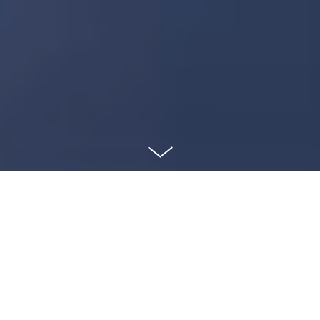
Client :
Caméra Subjective
Producteurs :
Alexandre Amiel - Jérôme Schwab
Réalisateur plateau :
David Montagne
Direction artistique & motion design :
Kevin
Fafournoux & Alexandre Breton
Diffusion :
Public Sénat