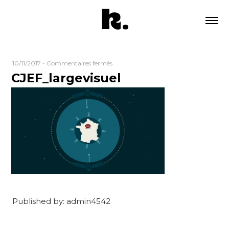
sur
10/11/2017
-
Commentaires fermés
CJEF_largevisuel
CJEF_largevisuel
Published by: admin4542