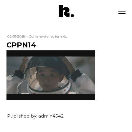
sur
02/15/2018
-
Commentaires fermés
CPPN14
CPPN14
Published by: admin4542