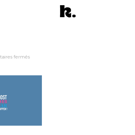
sur
ires fermés
4_905